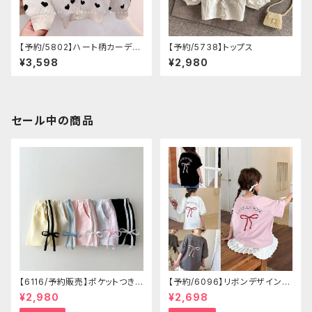
【予約/5802】ハート柄カーディ
【予約/5738】トップス
ガン
¥3,598
¥2,980
セール中の商品
【6116/予約販売】ポケットつきシ
【予約/6096】リボンデザイン T
ョートパン
シャツ
¥2,980
¥2,698