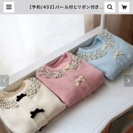
【予約/432】パール付とリボン付き
カーデガン | leakids