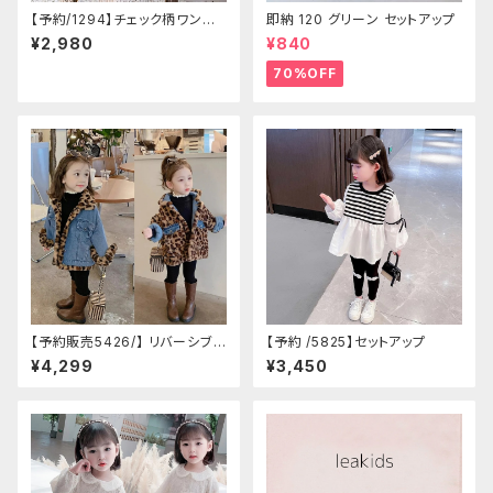
【予約/1294】チェック柄ワンピ
即納 120 グリーン セットアップ
ース
¥2,980
¥840
70%OFF
【予約販売5426/】 リバーシブル
【予約 /5825】セットアップ
2wayアウター
¥4,299
¥3,450