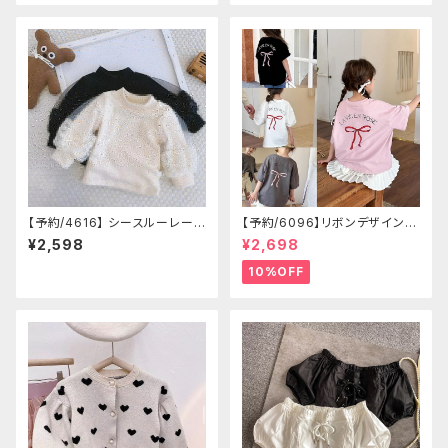
【予約/4616】 シースルーレース
【予約/6096】リボンデザイン T
デザイン×裏起毛トップス
シャツ
¥2,598
¥2,698
10%OFF