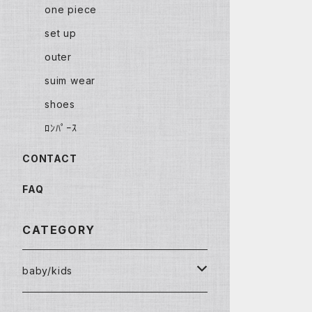
one piece
set up
outer
suim wear
shoes
ﾛﾝﾊﾟｰｽ
CONTACT
FAQ
CATEGORY
baby/kids