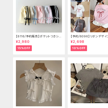
【6116/予約販売】ポケットつきショ
【予約/6096】リボンデザイ
ートパン
ャツ
¥2,980
¥2,698
15%OFF
10%OFF