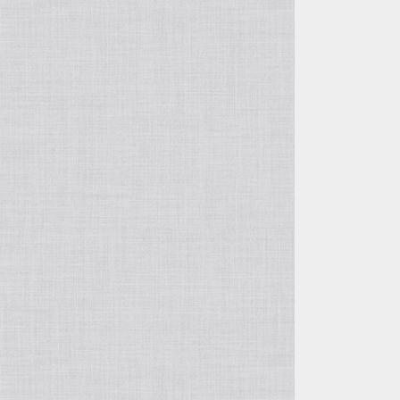
tops
bottoms
パンツ
accessory
skirt
パンツ
one piece
hat
hat
set up
bag
outer
ブランケット
suim wear
インテリア 装飾
shoes