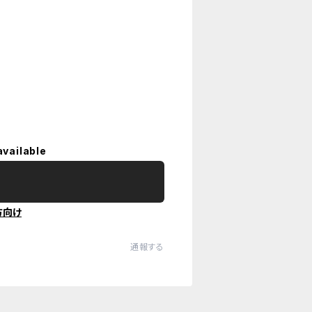
available
方向け
通報する