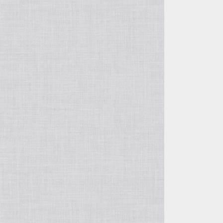
tops
bottoms
パンツ
accessory
skirt
パンツ
one piece
hat
hat
set up
bag
outer
ブランケット
suim wear
インテリア 装飾
shoes