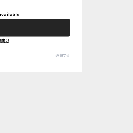
available
方向け
通報する