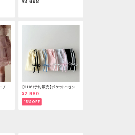
¥3,698
ーチュ
【6116/予約販売】ポケットつきショ
ートパン
¥2,980
15%OFF