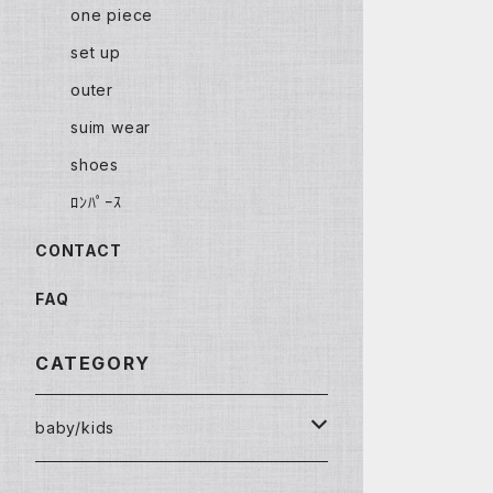
one piece
set up
outer
suim wear
shoes
ﾛﾝﾊﾟｰｽ
CONTACT
FAQ
CATEGORY
baby/kids