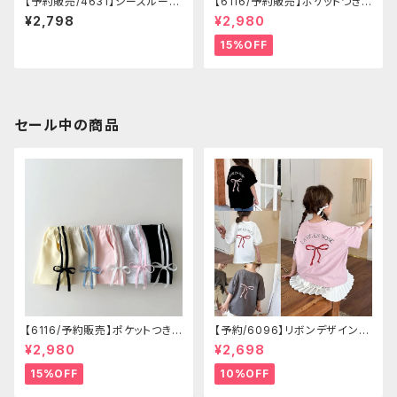
【予約販売/4631】シースルーチ
【6116/予約販売】ポケットつきシ
ュチュスカート
ョートパン
¥2,798
¥2,980
15%OFF
セール中の商品
【6116/予約販売】ポケットつきシ
【予約/6096】リボンデザイン T
ョートパン
シャツ
¥2,980
¥2,698
15%OFF
10%OFF