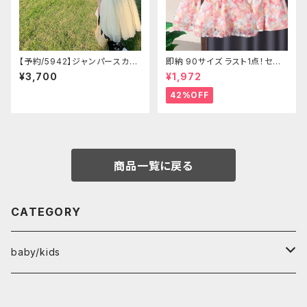
【予約/5942】ジャンパースカー
即納 90サイズ ラスト1点！セー
ト
ル！ セットアップ
¥3,700
¥1,972
42%OFF
商品一覧に戻る
CATEGORY
baby/kids
tops