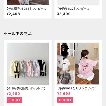
【予約販売/5086】 ワンピース
【予約/5822】ワンピース
¥2,498
¥3,400
セール中の商品
【6116/予約販売】ポケットつきシ
【予約/6096】リボンデザイン T
ョートパン
シャツ
¥2,980
¥2,698
15%OFF
10%OFF