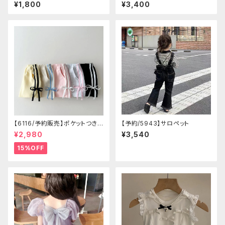
パンツ セットアップ
¥1,800
¥3,400
【6116/予約販売】ポケットつきシ
【予約/5943】サロペット
ョートパン
¥2,980
¥3,540
15%OFF