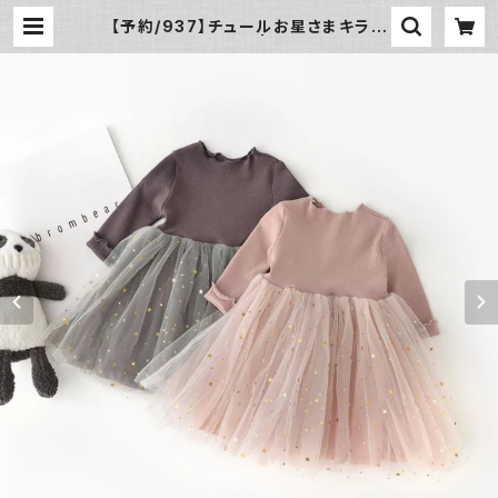
【予約/937】チュールお星さまキラキ
ラワンピース | leakids