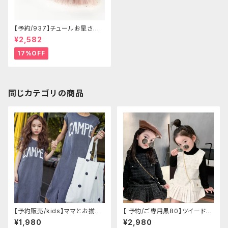
【予約/937】チュールお星さま
キラキラワンピース
¥2,582
17%OFF
同じカテゴリの商品
【予約販売/kids】ママとお揃い
【 予約/ご専用黒80】ツイード風
ワンピース
ノースリーブワンピース
¥1,980
¥2,980