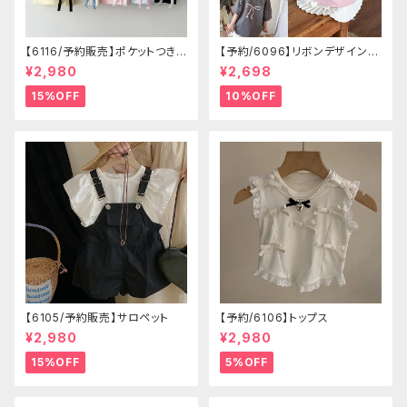
【6116/予約販売】ポケットつきシ
【予約/6096】リボンデザイン T
ョートパン
シャツ
¥2,980
¥2,698
15%OFF
10%OFF
【6105/予約販売】サロペット
【予約/6106】トップス
¥2,980
¥2,980
15%OFF
5%OFF