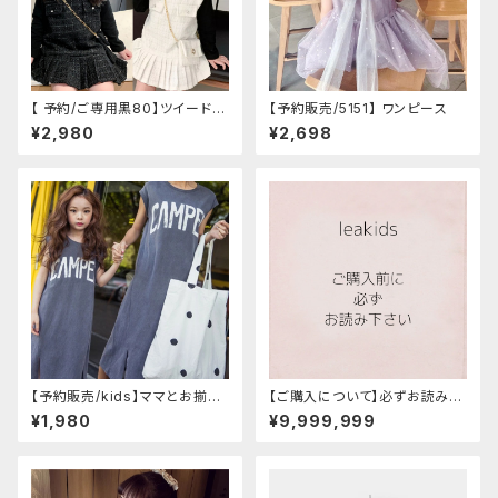
【 予約/ご専用黒80】ツイード風
【予約販売/5151】 ワンピース
ノースリーブワンピース
¥2,980
¥2,698
【予約販売/kids】ママとお揃い
【ご購入について】必ずお読みく
ワンピース
ださい /インポート子供服 /海外
¥1,980
¥9,999,999
子供服/韓国子供服